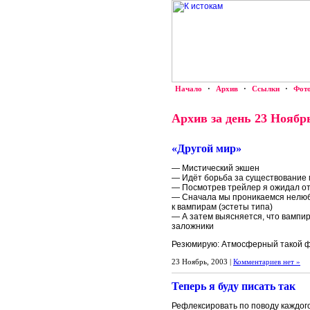
Начало
·
Архив
·
Ссылки
·
Фот
Архив за день 23 Ноябрь
«Другой мир»
— Мистический экшен
— Идёт борьба за существование
— Посмотрев трейлер я ожидал о
— Сначала мы проникаемся нелюб
к вампирам (эстеты типа)
— А затем выясняется, что вампи
заложники
Резюмирую: Атмосферный такой ф
23 Ноябрь, 2003 |
Комментариев нет »
Теперь я буду писать так
Рефлексировать по поводу каждог