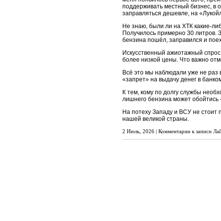
поддерживать местный бизнес, в о
заправляться дешевле, на «Лукой
Не знаю, были ли на ХТК какие-либ
Получилось примерно 30 литров. З
бензина пошёл, заправился и пое
Искусственный ажиотажный спрос 
более низкой цены. Что важно отмет
Всё это мы наблюдали уже не раз 
«запрет» на выдачу денег в банком
К тем, кому по долгу службы необх
лишнего бензина может обойтись
На потеху Западу и ВСУ не стоит
нашей великой страны.
2 Июль, 2026 |
Комментарии
к записи Лай