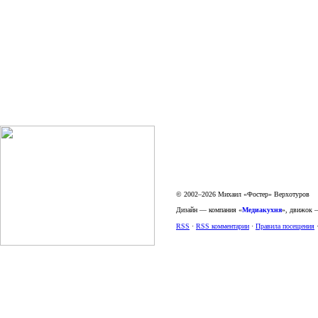
© 2002–2026 Михаил «Фостер» Верхотуров
Дизайн — компания «
Медиакухня
», движок
RSS
·
RSS комментарии
·
Правила посещения