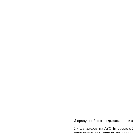
И сразу спойлер: подъезжаешь и 
1 июля заехал на АЗС. Впервые с 2
меня появилось первое авто, пре