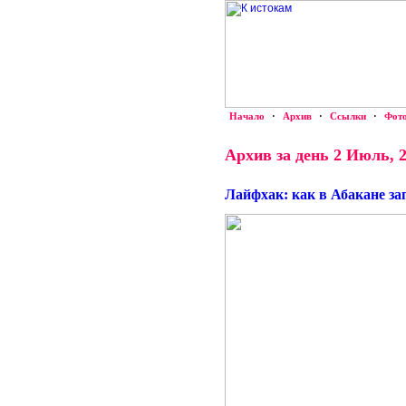
Начало
·
Архив
·
Ссылки
·
Фот
Архив за день 2 Июль, 
Лайфхак: как в Абакане за