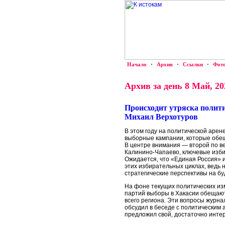
Начало
·
Архив
·
Ссылки
·
Фот
Архив за день 8 Май, 20
Происходит утряска полит
Михаил Верхотуров
В этом году на политической аре
выборные кампании, которые обе
В центре внимания — второй по ве
Калинино-Чапаево, ключевые избир
Ожидается, что «Единая Россия» 
этих избирательных циклах, ведь 
стратегические перспективы на б
На фоне текущих политических из
партий выборы в Хакасии обещаю
всего региона. Эти вопросы журна
обсудил в беседе с политическим
предложил свой, достаточно инте