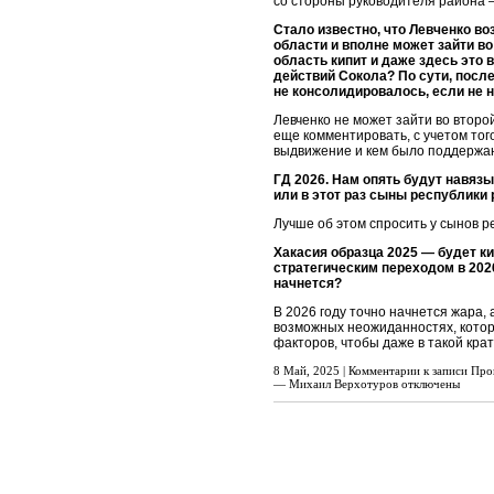
со стороны руководителя района —
Стало известно, что Левченко в
области и вполне может зайти во
область кипит и даже здесь это 
действий Сокола? По сути, посл
не консолидировалось, если не н
Левченко не может зайти во второ
еще комментировать, с учетом того
выдвижение и кем было поддержан
ГД 2026. Нам опять будут навя
или в этот раз сыны республики
Лучше об этом спросить у сынов р
Хакасия образца 2025 — будет ки
стратегическим переходом в 202
начнется?
В 2026 году точно начнется жара,
возможных неожиданностях, котор
факторов, чтобы даже в такой кра
8 Май, 2025 |
Комментарии
к записи Про
— Михаил Верхотуров
отключены