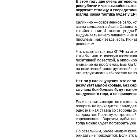
В этом году две очень интересн
республики и чрезвычайно важн
окружает столицу и сосредотачи
взгляд, какая тактика будет у ЕР
Калинино — современное село, ко
главы сельсовета Ивана Сажина, е
хозяйственник. И тактика тут для
выдумывать ничего лишнего и не 
проблемы, как и везде, есть. Их н
решением.
Что касается тактики КПРФ на этом
хотя бы гипотетическую возможно
позитивной повесткой, а оппонир
внимание на проблемах. Был бы С
на позитивной, конструктивной по
«конструктивом» избирателя не вз
Нет ли у вас ощущения, что если
результат малой кровью, без се
случаях бои больше будут напом
следующего года, а не принципиа
Если говорить конкретно о кампани
говорить не приходится. Кандидат
однозначная ставка со стороны ф
кандидатов. Поэтому конкретно в
соревнование. Впрочем, ждём окон
тогда можно будет поговорить уже
По остальным, более мелким кампа
ожидать не приходится. Если это 