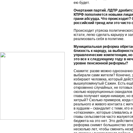
ею будет.
Очертания партий. ЛДПР дробится
КПРФ пополняется новыми лицами
грани абсурда. Что происходит?
российский тренд или это чисто
Происходит утряска политического
кстати, легко сделать карьеру и за
реализовать себя в политике.
Муниципальная реформа обретае
близость к народу, за выборность
управленческие компетенции, но
это все к следующему году в не
уровне пенсионной реформы?
Скажите: разве можно однозначно 
выбирали сами жители? Конечно, у
избирают человека, который дейс
вышеупомянутый Сажин. Есть ещё 
откровенно случайных, не готовых
сколько коррупционных скандалов 
глава получает какую-никакую, но 
хитрый? Сколько примеров, когда 
реального и живого контакта с жит
в худшем – скандалит с теми, кто 
«отказники», которые сливались и 
главы сельсоветов часто жалуются
бюджета на это нет. Это действит
реформа снимет большинство этих
несколько лет, чтобы сменить неэ