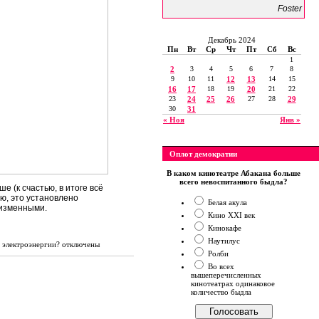
Foster
Декабрь 2024
Пн
Вт
Ср
Чт
Пт
Сб
Вс
1
2
3
4
5
6
7
8
9
10
11
12
13
14
15
16
17
18
19
20
21
22
23
24
25
26
27
28
29
30
31
« Ноя
Янв »
Оплот демократии
В каком кинотеатре Абакана больше
всего невоспитанного быдла?
 (к счастью, в итоге всё
ю, это установлено
Белая акула
еизменными.
Кино XXI век
Кинокафе
Наутилус
ь электроэнергии?
отключены
Ролби
Во всех
вышеперечисленных
кинотеатрах одинаковое
количество быдла