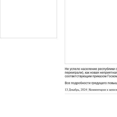
Не успело население республики от
переиграли), как новая неприятна
соответствующим приказом Госком
Все подробности грядущего повы
13 Декабрь, 2024 |
Комментарии
к записи