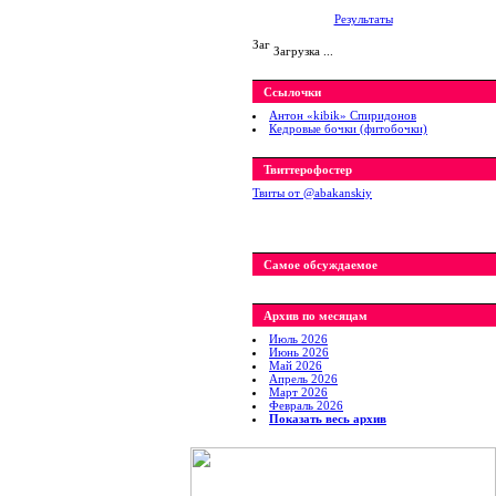
Результаты
Загрузка ...
Ссылочки
Антон «kibik» Спиридонов
Кедровые бочки (фитобочки)
Твиттерофостер
Твиты от ‎@abakanskiy
Самое обсуждаемое
Архив по месяцам
Июль 2026
Июнь 2026
Май 2026
Апрель 2026
Март 2026
Февраль 2026
Показать весь архив