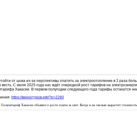
ойти от шока из-за перспективы платить за электроотопление в 2 раза больше
я весть. С июля 2025 года нас ждёт очередной рост тарифов на электроэнерги
тарифа Хакасии. В первом полугодии следующего года тарифы останутся н
шения:
https://верхотуров.рф/?p=2280
 Госкомтариф Хакасии объявил о росте платы за свет. Когда и на сколько вырастет стоимост