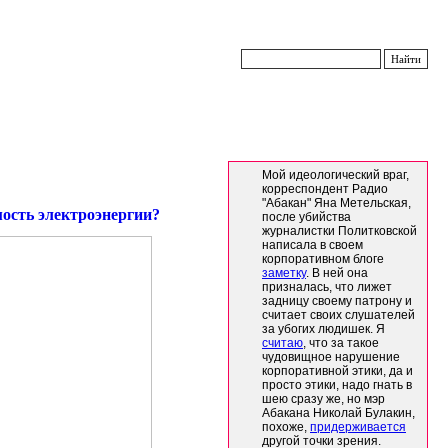
Мой идеологический враг,
корреспондент Радио
"Абакан" Яна Метельская,
мость электроэнергии?
после убийства
журналистки Политковской
написала в своем
корпоративном блоге
заметку
. В ней она
призналась, что лижет
задницу своему патрону и
считает своих слушателей
за убогих людишек. Я
считаю
, что за такое
чудовищное нарушение
корпоративной этики, да и
просто этики, надо гнать в
шею сразу же, но мэр
Абакана Николай Булакин,
похоже,
придерживается
другой точки зрения.