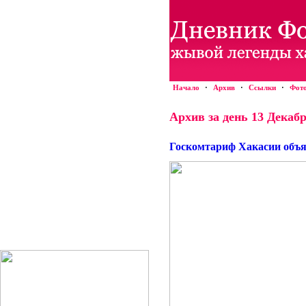
Начало
·
Архив
·
Ссылки
·
Фот
Архив за день 13 Декабр
Госкомтариф Хакасии объяв