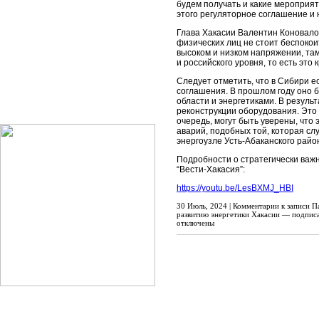
будем получать и какие мероприят
этого регуляторное соглашение и 
Глава Хакасии Валентин Коновалов
физических лиц не стоит беспокои
высоком и низком напряжении, та
и российского уровня, то есть это
Следует отметить, что в Сибири 
соглашения. В прошлом году оно 
области и энергетиками. В резул
реконструкции оборудования. Это 
очередь, могут быть уверены, что
аварий, подобных той, которая сл
энергоузле Усть-Абаканского райо
Подробности о стратегически важ
“Вести-Хакасия”:
https://youtu.be/LesBXMJ_HBI
30 Июль, 2024 |
Комментарии
к записи П
развитию энергетики Хакасии — подписа
отключены