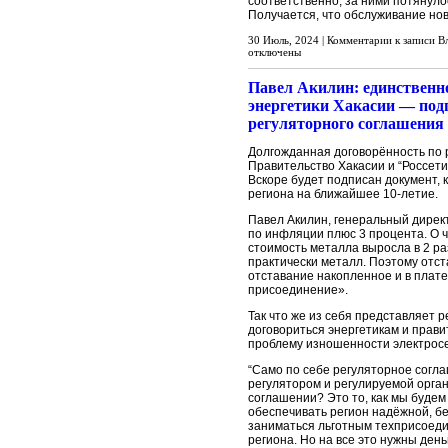
соответственно, за ними потянуло
Получается, что обслуживание нов
30 Июль, 2024 |
Комментарии
к записи В
отключены
Павел Акилин: единственн
энергетики Хакасии — под
регуляторного соглашения
Долгожданная договорённость по 
Правительство Хакасии и “Россети
Вскоре будет подписан документ,
региона на ближайшее 10-летие.
Павел Акилин, генеральный дирек
по инфляции плюс 3 процента. О ч
стоимость металла выросла в 2 р
практически металл. Поэтому отст
отставание накопленное и в плате
присоединение».
Так что же из себя представляет 
договориться энергетикам и прави
проблему изношенности электрос
“Само по себе регуляторное согл
регулятором и регулируемой орган
соглашении? Это то, как мы будем 
обеспечивать регион надёжной, б
заниматься льготным техприсоеди
региона. Но на все это нужны день