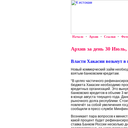
Начало
·
Архив
·
Ссылки
·
Фот
Архив за день 30 Июль,
Власти Хакасии возьмут в 
Новый коммерческий займ необход
взятым банковским кредитам.
“В целях частичного рефинансиро
бюджета Хакасии необходимо пров
кредитных организаций. Это вын
банковских кредитов в объеме 3 м
в конце августа текущего года. Д
рыночного долга республики. Стои
повлечёт за собой увеличения гос
сообщили в пресс-службе Минфин
Возникает пара вопросов к минист
какой процент будет рефинансиров
ставка Банком России несколько 