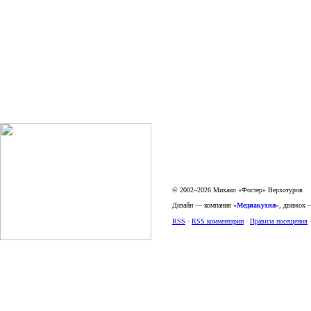
© 2002–2026 Михаил «Фостер» Верхотуров
Дизайн — компания «
Медиакухня
», движок
RSS
·
RSS комментарии
·
Правила посещения