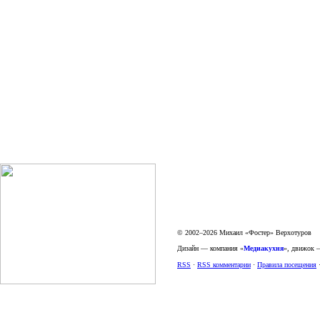
© 2002–2026 Михаил «Фостер» Верхотуров
Дизайн — компания «
Медиакухня
», движок
RSS
·
RSS комментарии
·
Правила посещения