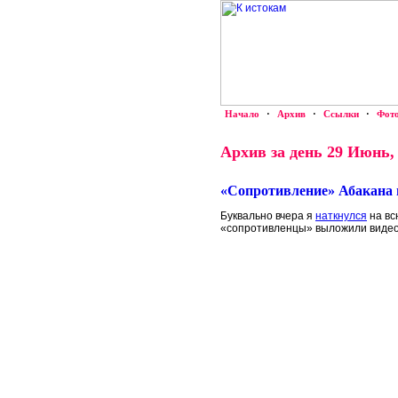
Начало
·
Архив
·
Ссылки
·
Фот
Архив за день 29 Июнь,
«Сопротивление» Абакана 
Буквально вчера я
наткнулся
на вс
«сопротивленцы» выложили видео 