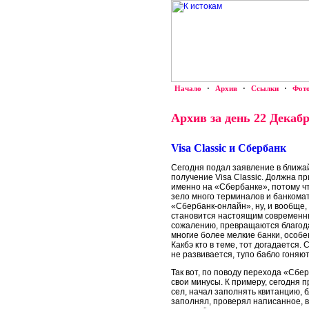
Начало
·
Архив
·
Ссылки
·
Фот
Архив за день 22 Декабр
Visa Classic и Сбербанк
Сегодня подал заявление в ближ
получение Visa Classic. Должна п
именно на «Сбербанке», потому ч
зело много терминалов и банкомат
«Сбербанк-онлайн», ну, и вообще,
становится настоящим современны
сожалению, превращаются благод
многие более мелкие банки, особ
Какбэ кто в теме, тот догадается. 
не развивается, тупо бабло гоняют
Так вот, по поводу перехода «Сбер
свои минусы. К примеру, сегодня 
сел, начал заполнять квитанцию, 
заполнял, проверял написанное, вс