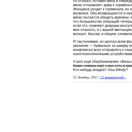
то отошёл, оставил жену в очеред
мягко отправляет даму к терминал
Женщина уходит к терминалу, но е
восвояси. Оба возвращаются и нем
мягко пытается убедить мужчину, 
что большинство операций теперь
если что, поможет девушка-консул
мне отказать, я с вашей квитанцией
волнует. Кассир, в общем, сломала
Я так понимаю, из центра всем фи
указание — буквально за шкирку (
конфликты) всех отправлять к тер
нанотехнологичными устройствами
У кого ещё сбербанковские «Визы
Какие номера карт у вас есть и к
Кто-нибудь владеет Visa Infinity?
22 Декабрь, 2011 |
21 комментарий »