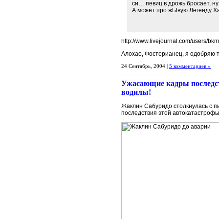
си… певиц в дрожь бросает, ну
А может про жЫвую Легенду Ха
http://www.livejournal.com/users/bkm
Алохао, Фостерианец, я одобряю 
24 Сентябрь, 2004 |
5 комментариев »
Ужасающие кадры последст
водилы!
Жаклин Сабуридо столкнулась с п
последствия этой автокатастрофы