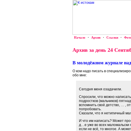
Начало
·
Архив
·
Ссылки
·
Фот
Архив за день 24 Сентяб
В молодёжном журнале надо
О ком надо писать в специализи
обо мне:
Сегодня меня озадачили.
Спросили, что можно написат
подростков (мальчиков) пятна
вспомнить своё детство, … , о
попробовать.
Сказали, что я нетипичный ма
И что им написать? Может про 
д…е уже во всех маломальски
если не всё, то многое. А мож