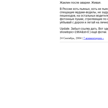
Жаклин после аварии. Живая.
В России хоть пьяных, хоть не пь
спещащие мудаки-водилы, не заду
пешеходов, на остальных водителе
фотонные пушки, стреляющие по
уёбывай с дороги и летай на личн
Update. Забыл ссылку дать. Вот здес
showtopic=1964&st=0 ) ещё фотки.
24 Сентябрь, 2004 |
7 комментариев »