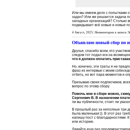
Или мы имеем дело с попытками о
задач? Или же решается задача п
западных организаций? Столько в
подкидывает всё новые и новые п
4 Август, 2025 |
Комментарии
к записи Э
Объявляю новый сбор по и
Друзья, спасибо всем, кто участво
следом тот подал иск на возмеще
что я должен оплатить пристава
Но, конечно, эти траты я не предп
фраз из интервью с моим собесед
отбить, но вот пара моментов и оп
Призываю своих подписчиков, всех
вопрос по этому сбору.
Помочь мне в сборе можно, скин
Сергеевич В. В назначении плат
ли вы публичности, стоит ли указ
В прошлый раз за неполные три дн
была маленькая:)). В этот раз тре
напишу пост с благодарностями. К
или историю.
Давайте еще раз продемонстрируе