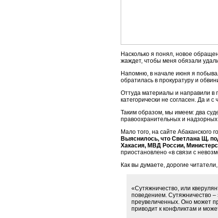
Насколько я понял, новое обращен
жаждет, чтобы меня обязали удал
Напомню, в начале июня я побывал
обратилась в прокуратуру и обвин
Оттуда материалы и направили в 
категорически не согласен. Да и с
Таким образом, мы имеем: два суд
правоохранительных и надзорных 
Мало того, на сайте Абаканского 
Выяснилось, что Светлана Щ. под
Хакасия, МВД России, Министерс
приостановлено «в связи с невоз
Как вы думаете, дорогие читатели
«Сутяжничество, или кверулян
поведением. Сутяжничество – 
преувеличенных. Оно может пр
приводит к конфликтам и може