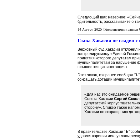
Следующий шаг, наверное: «Сейчас
бдительность, рассказывайте о та
14 Август, 2025 |
Комментарии
к записи 
Глава Хакасии не сладил 
Верховный суд Хакасии отклонил и
контролируемому «Единой Россией
принятия которого депутатам при
муниципалитетам за нарушение ф
в вышестоящих инстанциях.
Этот закон, как ранее сообщал “Ъ
сокращать дотации муниципалите
«Для нас это ожидаемое решен
Совета Хакасии
Сергей Сокол
депутатский корпус тщательно
сторону». Спикер также напо
Хакасии по сокращению дотац
В правительстве Хакасии “Ъ” соо
удовлетворения иска у главы респ