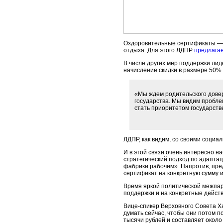
Оздоровительные сертификаты — э
отдыха. Для этого ЛДПР
предлага
В числе других мер поддержки лид
начисление скидки в размере 50% 
«Мы ждем родительского довер
государства. Мы видим пробле
стать приоритетом государстве
ЛДПР, как видим, со своими соци
И в этой связи очень интересно 
стратегический подход по адаптац
фабрики рабочим». Напротив, пр
сертификат на конкретную сумму и
Время яркой политической межпар
поддержки и на конкретные действи
Вице-спикер Верховного Совета 
думать сейчас, чтобы они потом по
тысячи рублей и составляет около 