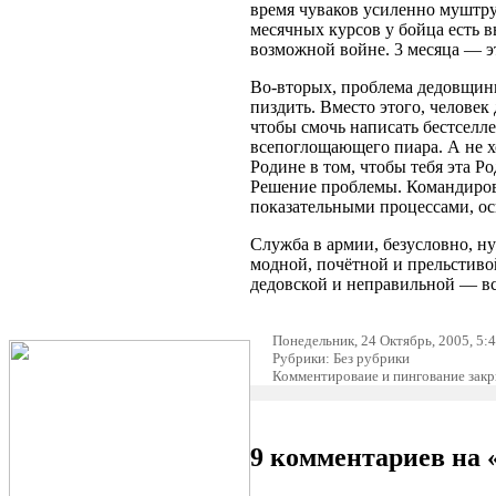
время чуваков усиленно муштрую
месячных курсов у бойца есть 
возможной войне. 3 месяца — э
Во-вторых, проблема дедовщины.
пиздить. Вместо этого, человек
чтобы смочь написать бестселле
всепоглощающего пиара. А не х
Родине в том, чтобы тебя эта Р
Решение проблемы. Командиров 
показательными процессами, ос
Служба в армии, безусловно, ну
модной, почётной и прельстивой
дедовской и неправильной — вс
Понедельник, 24 Октябрь, 2005, 5:
Рубрики: Без рубрики
Комментироваие и пингование зак
9 комментариев на 