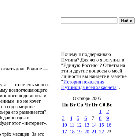
Почему я поддерживаю
Путина? Для чего я вступил в
"Единую Россию"? Ответы на
ы отдать долг Родине —
эти и другие вопросы о моей
личности вы найдёте в заметке
"
История появления
уза — это очень много.
Путиноида всея хакаснета
".
рамму всепоглощающего
ционного водоворота и
Октябрь 2005
енным, но не хочет
Пн
Вт
Ср
Чт
Пт
Сб
Вс
 на год в мирное
1
2
ьера его развивается?
едавно где-то
3
4
5
6
7
8
9
будет этот «интернет»,
10
11
12
13
14
15
16
17
18
19
20
21
22
23
трёх месяцев. За это