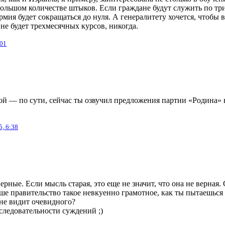
 большом количестве штыков. Если граждане будут служить по три
мия будет сокращаться до нуля. А генералитету хочется, чтобы 
не будет трехмесячных курсов, никогда.
:01
ой — по сути, сейчас ты озвучил предложения партии «Родина» 
5, 6:38
ерные. Если мысль старая, это еще не значит, что она не верная.
аше правительство такое невкуенно грамотное, как ты пытаешьс
 не видит очевидного?
следовательности суждений ;)