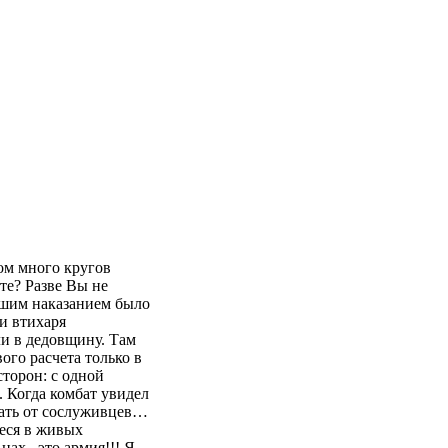
ом много кругов
те? Разве Вы не
дшим наказанием было
и втихаря
ли в дедовщину. Там
ого расчета только в
торон: с одной
. Когда комбат увидел
дать от сослуживцев…
иеся в живых
нах.. это армия!!! Я —