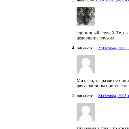
Antonio
—
31 Октябрь, 2005, 0:
единичный случай. Те, с к
дедовщине служил
interaktiv
—
25 Октябрь, 2005, 
Михасю, ты разве не пони
двухгодичном призыве не
interaktiv
—
24 Октябрь, 2005, 
Проблема в том, что Росси