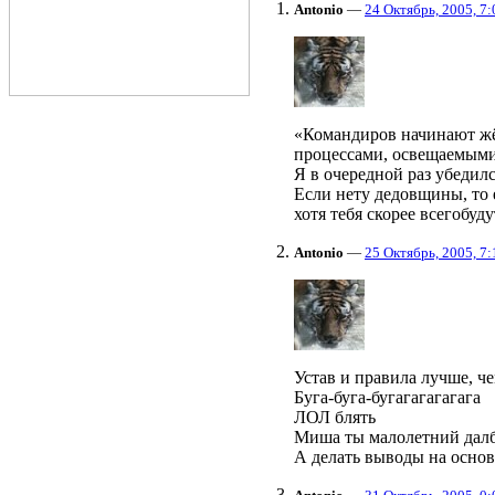
Antonio
—
24 Октябрь, 2005, 7:
«Командиров начинают жёс
процессами, освещаемыми 
Я в очередной раз убедил
Если нету дедовщины, то е
хотя тебя скорее всегобуду
Antonio
—
25 Октябрь, 2005, 7:
Устав и правила лучше, че
Буга-буга-бугагагагагага
ЛОЛ блять
Миша ты малолетний далбо
А делать выводы на основ