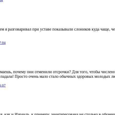
04
ем я разговаривал при уставе показывали слоников куда чаще, че
7:04
маешь, почему они отменили отсрочки? Для того, чтобы числен
 падала! Просто очень мало стало обычных здоровых молодых 
6:07
я, как и Израиль, к примеру, заинтересована не столько в обучен