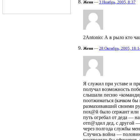
Женя
—
3 Ноябрь, 2005, 8:37
2Antonio: А в рыло кто ча
Женя
—
28 Октябрь, 2005, 18:1
Я служил при уставе и пр
получал возможность побег
слышали песню «командиры
поотжиматься (качком бы 
размахивавший своими руч
пох@й было сержант или з
путь огребал от деда — н
отп@здил дед, с другой —
через полгода службы мен
Случись война — половина
постреляли бы офицеров, п