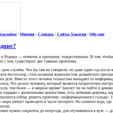
тоальбом
·
Мнения
·
Словарь
·
Сайты Хакасии
·
Обо мне
одине?
я и Родина — понятия, в принципе, тождественные. В том, чтоб
те с тем, существуют две главные проблемы.
рок службы. Что бы там не говорили, но даже один год после в
тить бестселлер, стать великим журналистом, разработать прог
ё на деле. Вместо этого человек полностью выпадает из информа
од. Что делать человеку, который является патриотично настро
оля, тем более — в мирное время? Захочет ли он пойти в армию
сё в порядке с жизненными ценностями, есть любимая девушка, кар
пытается сейчас решить проблему «информационного голода». Н
 скоро начнут проводить в части интернет. Но понятно ведь, где 
ьютер.
мии нужно сократить до полугода, для отучившихся в вузе — до 