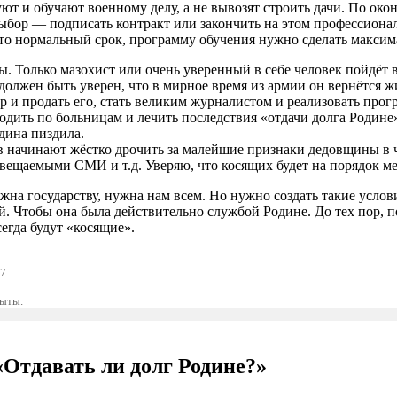
т и обучают военному делу, а не вывозят строить дачи. По окон
выбор — подписать контракт или закончить на этом профессиона
то нормальный срок, программу обучения нужно сделать макси
 Только мазохист или очень уверенный в себе человек пойдёт в т
 должен быть уверен, что в мирное время из армии он вернётся
р и продать его, стать великим журналистом и реализовать про
одить по больницам и лечить последствия «отдачи долга Родине»
одина пиздила.
начинают жёстко дрочить за малейшие признаки дедовщины в ча
вещаемыми СМИ и т.д. Уверяю, что косящих будет на порядок м
жна государству, нужна нам всем. Но нужно создать такие услов
. Чтобы она была действительно службой Родине. До тех пор, по
егда будут «косящие».
47
рыты.
«Отдавать ли долг Родине?»