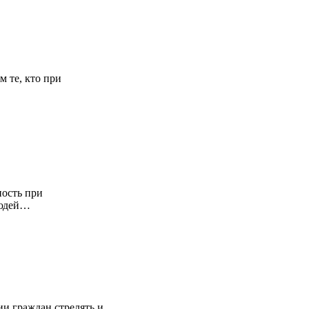
м те, кто при
ность при
людей…
ии граждан стрелять и