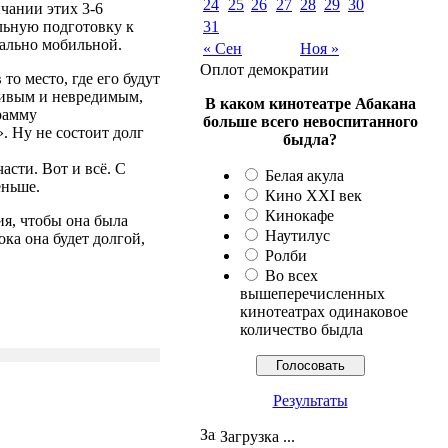
24
25
26
27
28
29
30
чании этих 3-6
льную подготовку к
31
мально мобильной.
« Сен
Ноя »
Оплот демократии
о место, где его будут
 живым и невредимым,
В каком кинотеатре Абакана
грамму
больше всего невоспитанного
. Ну не состоит долг
быдла?
сти. Вот и всё. С
Белая акула
еньше.
Кино XXI век
Кинокафе
ия, чтобы она была
Наутилус
ка она будет долгой,
Ролби
Во всех
вышеперечисленных
кинотеатрах одинаковое
количество быдла
Результаты
Загрузка ...