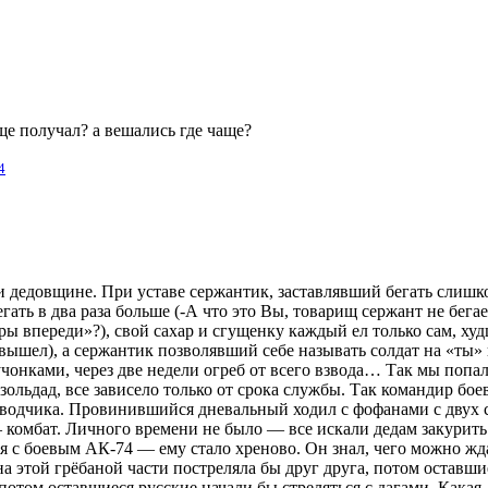
ще получал? а вешались где чаще?
4
и дедовщине. При уставе сержантик, заставлявший бегать слишк
ать в два раза больше (-А что это Вы, товарищ сержант не бегае
 впереди»?), свой сахар и сгущенку каждый ел только сам, ху
вышел), а сержантик позволявший себе называть солдат на «ты» 
онками, через две недели огреб от всего взвода… Так мы попа
ольдад, все зависело только от срока службы. Так командир боев
аводчика. Провинившийся дневальный ходил с фофанами с двух с
 комбат. Личного времени не было — все искали дедам закурить
я с боевым АК-74 — ему стало хреново. Он знал, чего можно ж
 этой грёбаной части постреляла бы друг друга, потом оставш
отом оставшиеся русские начали бы стреляться с дагами. Какая, 