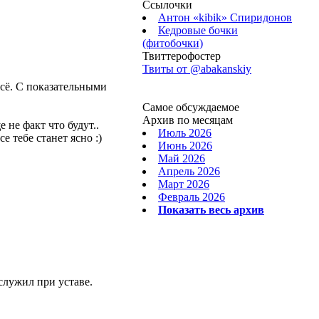
Ссылочки
Антон «kibik» Спиридонов
Кедровые бочки
(фитобочки)
Твиттерофостер
Твиты от ‎@abakanskiy
сё. С показательными
Самое обсуждаемое
Архив по месяцам
 не факт что будут..
Июль 2026
е тебе станет ясно :)
Июнь 2026
Май 2026
Апрель 2026
Март 2026
Февраль 2026
Показать весь архив
служил при уставе.