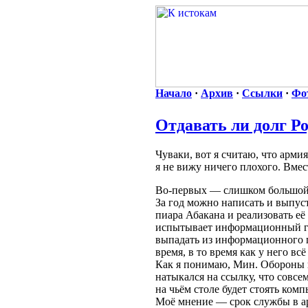
Начало
·
Архив
·
Ссылки
·
Фо
Отдавать ли долг Р
Чуваки, вот я считаю, что арми
я не вижу ничего плохого. Вмес
Во-первых — слишком большой с
За год можно написать и выпус
пиара Абакана и реализовать е
испытывает информационный гол
выпадать из информационного п
время, в то время как у него в
Как я понимаю, Мин. Обороны 
натыкался на ссылку, что совсем
на чьём столе будет стоять комп
Моё мнение — срок службы в ар