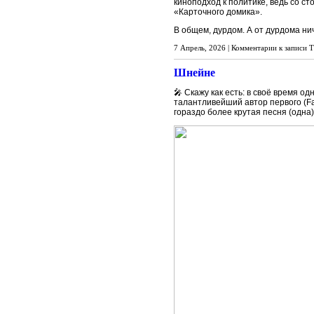
киноподход к политике, ведь со с
«Карточного домика».
В общем, дурдом. А от дурдома ни
7 Апрель, 2026 |
Комментарии
к записи Т
Шнейне
🎤 Скажу как есть: в своё время о
талантливейший автор первого (Fac
гораздо более крутая песня (одна)