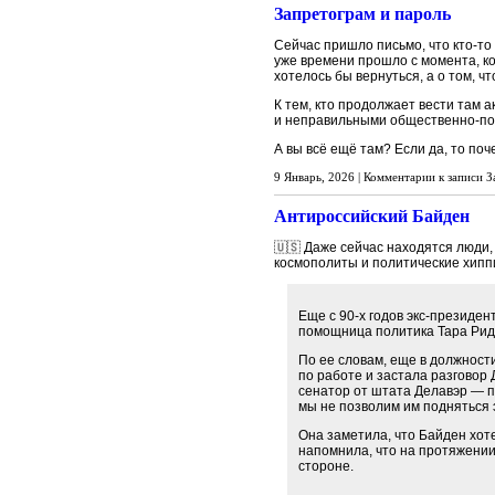
Запретограм и пароль
Сейчас пришло письмо, что кто-то
уже времени прошло с момента, ко
хотелось бы вернуться, а о том, ч
К тем, кто продолжает вести там 
и неправильными общественно-по
А вы всё ещё там? Если да, то поч
9 Январь, 2026 |
Комментарии
к записи З
Антироссийский Байден
🇺🇸 Даже сейчас находятся люди,
космополиты и политические хипп
Еще с 90-х годов экс-президе
помощница политика Тара Рид
По ее словам, еще в должност
по работе и застала разговор 
сенатор от штата Делавэр — п
мы не позволим им подняться 
Она заметила, что Байден хоте
напомнила, что на протяжени
стороне.