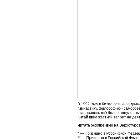
В 1992 году в Китае возникло дв
гимнастику, философию «самосове
становилось всё более популярным 
Китай ввёл жёсткий запрет на де
Читать эксклюзивно на Верхотуро
* — Признано в Российской Федер
** — Признано в Российской Феде