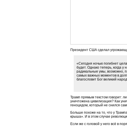
Президент США сделал угрожающе
«Сегодня ночью погибнет целая
будет. Однако теперь, когда у
радикальные умы, возможно, п
самых важных моментов в долг
благословит Бог великий народ
Трамп прямым текстом говорит: ли
уничтожена цивилизация? Как унич
геноцидом, который не снился са
Больше похоже на то, что у Трамп
крыша». И в этом случае революци
Если же с головой у него всё в по