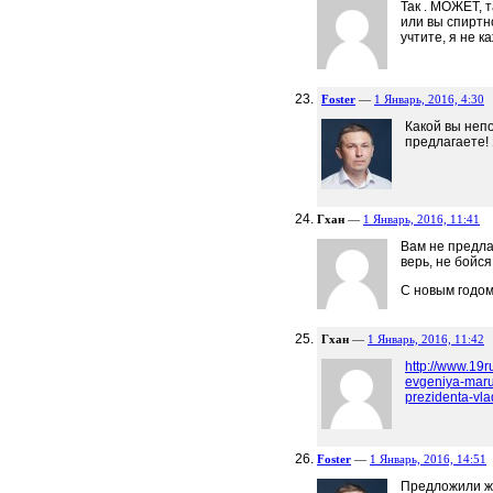
Так . МОЖЕТ, 
или вы спиртн
учтите, я не 
Foster
—
1 Январь, 2016, 4:30
Какой вы неп
предлагаете! 
Гхан
—
1 Январь, 2016, 11:41
Вам не предла
верь, не бойс
C новым годом
Гхан
—
1 Январь, 2016, 11:42
http://www.19r
evgeniya-maru
prezidenta-vla
Foster
—
1 Январь, 2016, 14:51
Предложили же