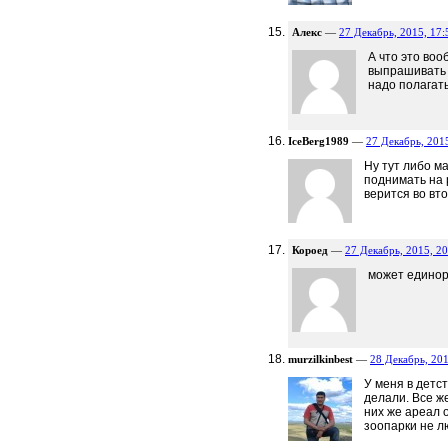
Алекс
—
27 Декабрь, 2015, 17:
А что это во
выпрашивать 
надо полагат
IceBerg1989
—
27 Декабрь, 201
Ну тут либо м
поднимать на 
верится во вт
Короед
—
27 Декабрь, 2015, 20
может единор
murzilkinbest
—
28 Декабрь, 201
У меня в детст
делали. Все ж
них же ареал о
зоопарки не л