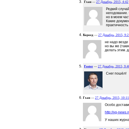
Гхан
—
27 Декабрь, 2015, 4:42
Редкий случай
негодование.
но в моем ча
Какие докуме
практичность
Короед
—
27 Декабрь, 2015, 9:2
не надо везде 
но вы же (таки
делать этим. 
Foster
—
27 Декабрь, 2015, 9:4
Снег пошёл!
Гхан
—
27 Декабрь, 2015, 10:11
Особо доставил
http://vg-news.
У наших журна