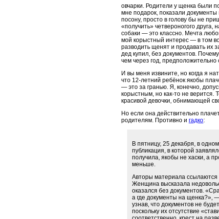
овчарки. Родители у щенка были 
мне подарок, показали документы 
посону, просто в голову бы не пр
«получить» четвероногого друга, н
собаки — это классно. Мечта любо
мой корыстный интерес — в том во
разводить щенят и продавать их за
дед купил, без документов. Почем
чем через год, предположительно 
И вы меня извините, но когда я н
что 12-летний ребёнок якобы плаче
— это за гранью. Я, конечно, допу
корыстным, но как-то не верится. 
красивой девочки, обнимающей св
Но если она действительно плачет 
родителям. Противно и
гадко
:
В пятницу, 25 декабря, в одно
публикация, в которой заявлял
получила, якобы не хаски, а пр
меньше.
Авторы материала ссылаются 
Женщина высказала недовольс
оказался без документов. «Сра
а где документы на щенка?», 
узнав, что документов не буде
поскольку их отсутствие «став
соответственно, крест на раз