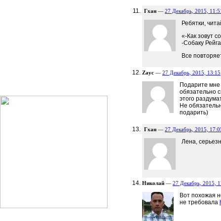
Гхан
—
27 Декабрь, 2015, 11:5
Ребятки, чит
«-Как зовут с
-Собаку Рейга
Все повторяет
Zayc
—
27 Декабрь, 2015, 13:15
Подарите мне 
обязательно с
этого раздумат
Не обязательн
подарить)
Гхан
—
27 Декабрь, 2015, 17:0
Лена, серьез
Николай
—
27 Декабрь, 2015, 1
Вот похожая н
не требовала