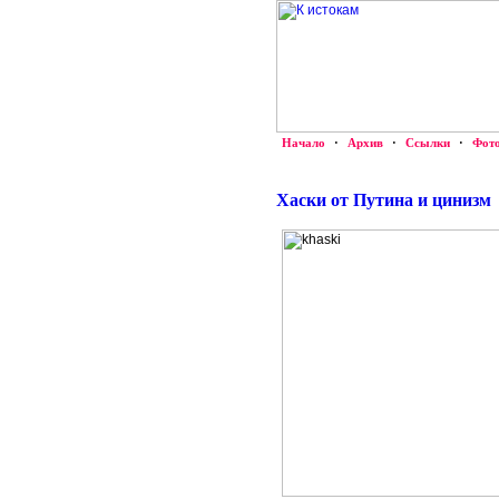
Начало
·
Архив
·
Ссылки
·
Фот
Хаски от Путина и цинизм