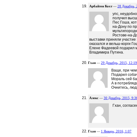
Арбайтен Кохт
—
28 Декабрь, 
упс, неудобно
получил высш
Пес Гоша, ко
на-Дону по п
мультипородн
Ростове-на-Д
выставки приняли участие
оказался и вельш-корги Го
Елене Фадеевой подарил м
Владимира Путина.
Гхан
—
29 Декабрь, 2015, 12:19
Ваще, при чем
Подарил соба
Мораль сей ба
А в потребляд
Очнитесь, люд
Алекс
—
30 Декабрь, 2015, 9:3
Гхан, согласе
Гхан
—
1 Январь, 2016, 1:07