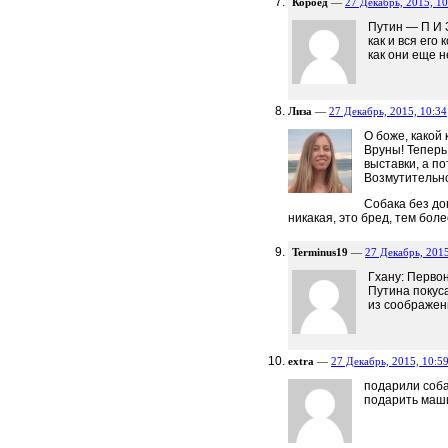
Короед
—
27 Декабрь, 2015, 10
Путин — П И З
как и вся его 
как они еще 
Лиза
—
27 Декабрь, 2015, 10:34
О боже, какой
Вруны! Теперь
выставки, а п
Возмутительно
Собака без до
никакая, это бред, тем бол
Terminus19
—
27 Декабрь, 2015
Гхану: Перво
Путина покус
из соображен
extra
—
27 Декабрь, 2015, 10:5
подарили собак
подарить маши