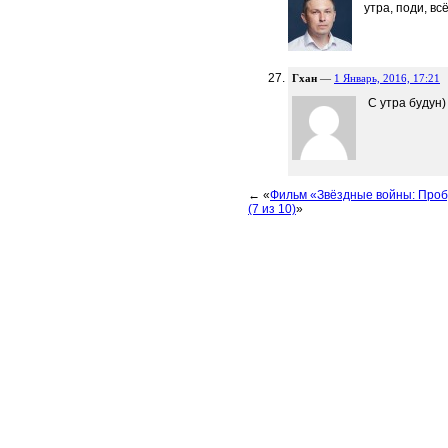
утра, поди, всё
Гхан
—
1 Январь, 2016, 17:21
С утра будун
← «
Фильм «Звёздные войны: Про
(7 из 10)
»