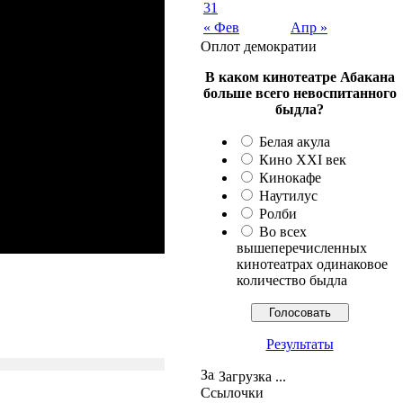
31
« Фев
Апр »
Оплот демократии
В каком кинотеатре Абакана
больше всего невоспитанного
быдла?
Белая акула
Кино XXI век
Кинокафе
Наутилус
Ролби
Во всех
вышеперечисленных
кинотеатрах одинаковое
количество быдла
Результаты
Загрузка ...
Ссылочки