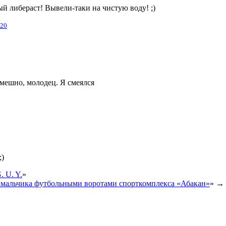
й либераст! Вывели-таки на чистую воду! ;)
:20
мешно, молодец. Я смеялся
;)
 U. Y.
»
е мальчика футбольными воротами спорткомплекса «Абакан»
» →