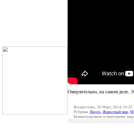
Омерзительно, на самом деле. 
Воскресенье, 30 Март, 2014, 16:55
Рубрики:
Видео
,
Животный мир
,
М
Комментироваие и пингование зак