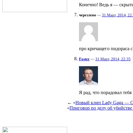
Конечно! Ведь я — скрыты
черезлево
—
31 Март, 2014, 22
про кричащего пидораса с
Foster
—
31 Март, 2014, 22:35
Я рад, что порадовал тебя 
← «
Новый клип Lady Gaga — G.
«
Приговор по делу об убийств