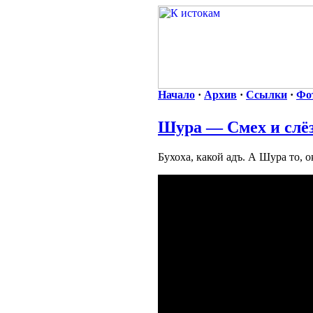
Начало
·
Архив
·
Ссылки
·
Фо
Шура — Смех и слё
Бухоха, какой адъ. А Шура то, 