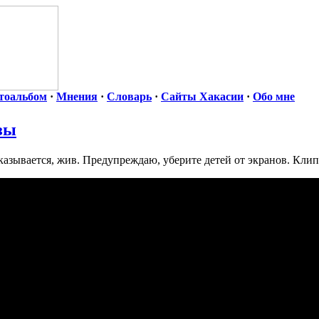
тоальбом
·
Мнения
·
Словарь
·
Сайты Хакасии
·
Обо мне
зы
оказывается, жив. Предупреждаю, уберите детей от экранов. Клип