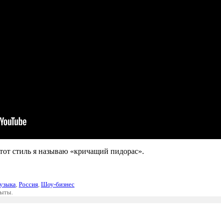
Этот стиль я называю «кричащий пидорас».
узыка
,
Россия
,
Шоу-бизнес
рыты.