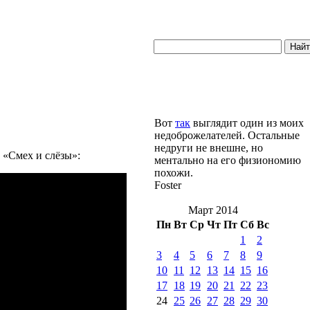
Вот
так
выглядит один из моих
недоброжелателей. Остальные
недруги не внешне, но
 «Смех и слёзы»:
ментально на его физиономию
похожи.
Foster
Март 2014
Пн
Вт
Ср
Чт
Пт
Сб
Вс
1
2
3
4
5
6
7
8
9
10
11
12
13
14
15
16
17
18
19
20
21
22
23
24
25
26
27
28
29
30