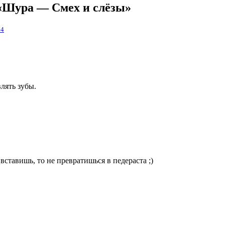
 «Шура — Смех и слёзы»
04
влять зубы.
 вставишь, то не превратишься в педераста ;)