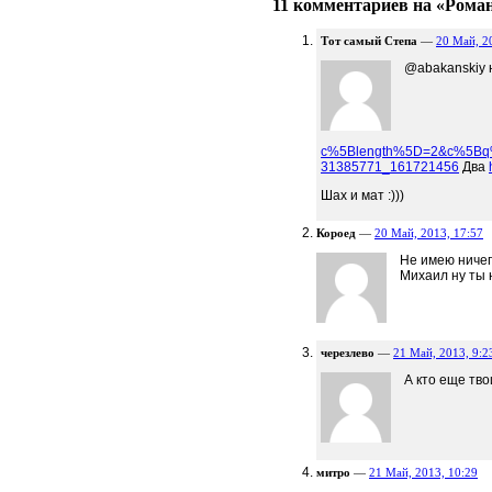
11 комментариев на «Роман
Тот самый Степа
—
20 Май, 2
@abakanskiy 
c%5Blength%5D=2&c%5
31385771_161721456
Два
Шах и мат :)))
Короед
—
20 Май, 2013, 17:57
Не имею ничего
Михаил ну ты 
черезлево
—
21 Май, 2013, 9:2
А кто еще тв
митро
—
21 Май, 2013, 10:29