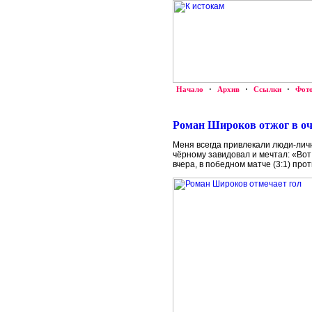
Начало
·
Архив
·
Ссылки
·
Фот
Роман Широков отжог в оче
Меня всегда привлекали люди-личн
чёрному завидовал и мечтал: «Вот
вчера, в победном матче (3:1) прот