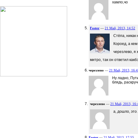
хамло,чо
Foster
—
21 Май, 2013, 14:52
Стёпа, никак 
Короед, а ке
черезлево, я 
митро, так он ответил какбэ
черезлево
—
21 Май, 2013, 16:4
Ну ладно, Пут
блядь, раскру
черезлево
—
21 Май, 2013, 16:
а, дошло, это
Foster
—
21 Май, 2013, 17:55