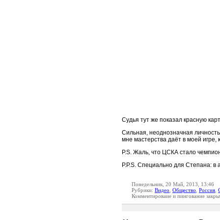
Судья тут же показал красную карт
Сильная, неоднозначная личность 
мне мастерства даёт в моей игре, 
P.S. Жаль, что ЦСКА стало чемпио
P.P.S. Специально для Степана: в а
Понедельник, 20 Май, 2013, 13:46
Рубрики:
Видео
,
Общество
,
Россия
,
Комментироваие и пингование закры