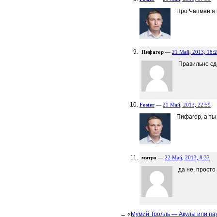
Про Чапман я
Пифагор
—
21 Май, 2013, 18:
Правильно сд
Foster
—
21 Май, 2013, 22:59
Пифагор, а ты
митро
—
22 Май, 2013, 8:37
да не, просто
← «
Мумий Тролль — Акулы или па