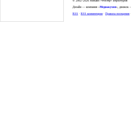
© 2002–2026 Михаил «Фостер» Верхотуров
Дизайн — компания «
Медиакухня
», движок
RSS
·
RSS комментарии
·
Правила посещения