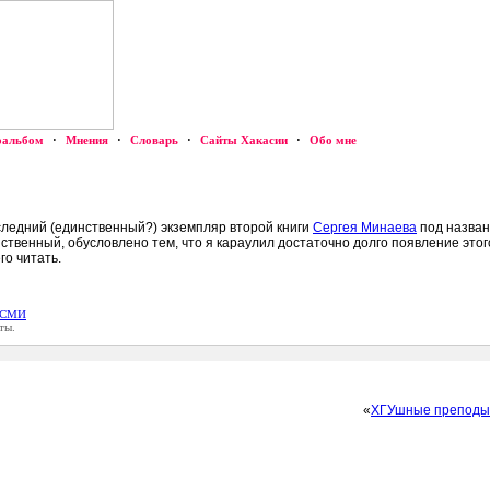
оальбом
·
Мнения
·
Словарь
·
Сайты Хакасии
·
Обо мне
следний (единственный?) экземпляр второй книги
Сергея Минаева
под назван
ственный, обусловлено тем, что я караулил достаточно долго появление это
го читать.
СМИ
ты.
«
ХГУшные преподы 