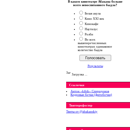
В каком кинотеатре Абакана больше
всего невоспитанного быдла?
Белая акула
Кино XXI век
Кинокафе
Наутилус
Ролби
Во всех
вышеперечисленных
кинотеатрах одинаковое
количество быдла
Результаты
Загрузка ...
Ссылочки
Антон «kibik» Спиридонов
Кедровые бочки (фитобочки)
Твиттерофостер
Твиты от ‎@abakanskiy