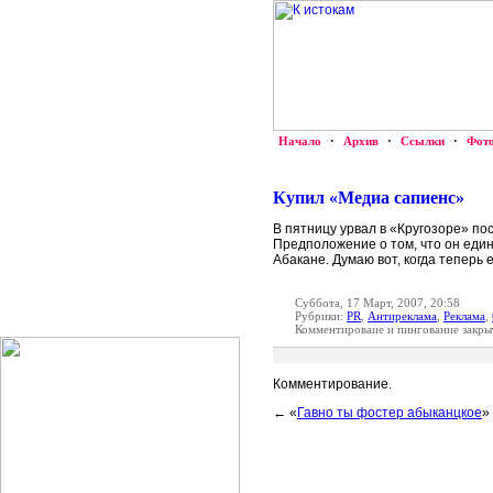
Начало
·
Архив
·
Ссылки
·
Фот
Купил «Медиа сапиенс»
В пятницу урвал в «Кругозоре» по
Предположение о том, что он един
Абакане. Думаю вот, когда теперь е
Суббота, 17 Март, 2007, 20:58
Рубрики:
PR
,
Антиреклама
,
Реклама
,
Комментироваие и пингование закры
Комментирование.
← «
Гавно ты фостер абыканцкое
»