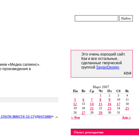
Это очень хороший сайт.
Как и все остальные,
сделанные творческой
ием «Медиа сапиенс».
группой
SayanDesign
.
го произведения в
kibik
Март 2007
Пн
Вт
Ср
Чт
Пт
Сб
Вс
1
2
3
4
5
6
7
8
9
10
11
12
13
14
15
16
17
18
19
20
21
22
23
24
25
26
27
28
29
30
31
спели вместе со студентами
» →
« Фев
Апр »
Оплот демократии