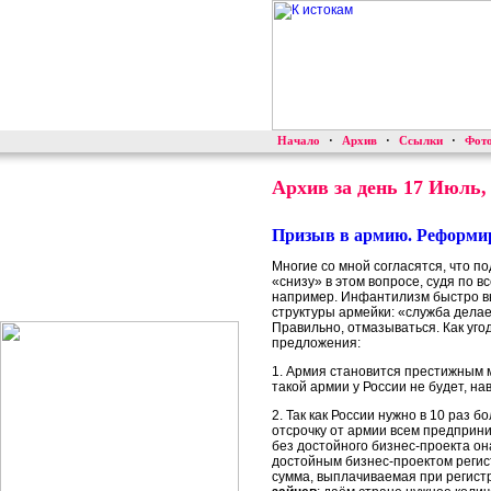
Начало
·
Архив
·
Ссылки
·
Фот
Архив за день 17 Июль,
Призыв в армию. Реформи
Многие со мной согласятся, что п
«снизу» в этом вопросе, судя по 
например. Инфантилизм быстро в
структуры армейки: «служба делае
Правильно, отмазываться. Как угод
предложения:
1. Армия становится престижным
такой армии у России не будет, на
2. Так как России нужно в 10 раз 
отсрочку от армии всем предприн
без достойного бизнес-проекта она
достойным бизнес-проектом регис
сумма, выплачиваемая при регист