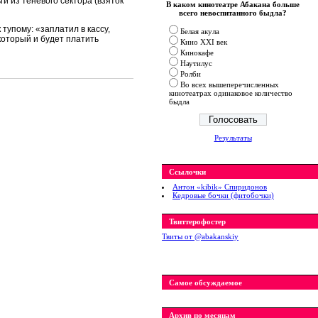
и из теневого сектора (взяток
В каком кинотеатре Абакана больше
всего невоспитанного быдла?
тупому: «заплатил в кассу,
Белая акула
который и будет платить
Кино XXI век
Кинокафе
Наутилус
Ролби
Во всех вышеперечисленных
кинотеатрах одинаковое количество
быдла
Результаты
Ссылочки
Антон «kibik» Спиридонов
Кедровые бочки (фитобочки)
Твиттерофостер
Твиты от ‎@abakanskiy
Самое обсуждаемое
Архив по месяцам