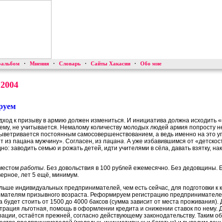
оальбом
·
Мнения
·
Словарь
·
Сайты Хакасии
·
Обо мне
 2004
руем
одход к призыву в армию должен измениться. И инициатива должна исходить «
всему, не учитывается. Немалому количеству молодых людей армия попросту н
ыветривается постоянным самосовершенствованием, а ведь именно на это у
т из пацана мужчину». Согласен, из
пацана
. А уже избавившимся от «детскос
но: заводить семью и рожать детей, идти учителями в сёла, давать взятку, н
 местом
работы
. Без довольствия в 100 рублей ежемесячно. Без дедовщины. Б
верное, лет 5 ещё, минимум.
больше индивидуальных предпринимателей, чем есть сейчас, для подготовки к 
имателям призывного возраста. Реформируем регистрацию предпринимателей
 будет стоить от 1500 до 4000 баксов (сумма зависит от места проживания).
трация льготная, помощь в оформлении кредита и снижении ставок по нему. 
рации, остаётся прежней, согласно действующему законодательству. Таким о