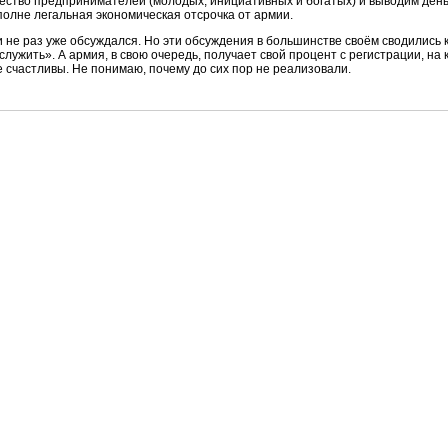
чество предпринимателей (молодых, инициативных и богатых) и выводим деньг
вполне легальная экономическая отсрочка от армии.
 не раз уже обсуждался. Но эти обсуждения в большинстве своём сводились к 
лужить». А армия, в свою очередь, получает свой процент с регистрации, на 
 счастливы. Не понимаю, почему до сих пор не реализовали.