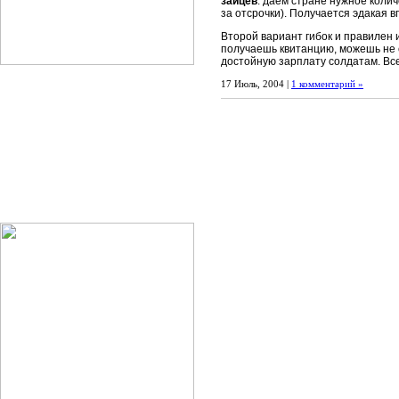
зайцев
: даём стране нужное коли
за отсрочки). Получается эдакая 
Второй вариант гибок и правилен и
получаешь квитанцию, можешь не с
достойную зарплату солдатам. Все
17 Июль, 2004 |
1 комментарий »