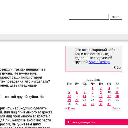
Это очень хороший сайт.
Как и все остальные,
сделанные творческой
группой
SayanDesign
.
kibik
сверху», так как инициатива
е нужна. Не нужна мне,
пирают защитники старой
Июль 2004
ти» поведения, что им делать?
Пн
Вт
Ср
Чт
Пт
Сб
Вс
аконец. Есть следующие
1
2
3
4
5
6
7
8
9
10
11
12
13
14
15
16
17
18
ез всякой другой хуйни. Но
19
20
21
22
23
24
25
26
27
28
29
30
31
кризису, необходимо сделать
« Июн
Авг »
. Для лиц призывного возраста
 Для лиц призывного возраста с
Для лиц непризывного возраста
Оплот демократии
бразом, мы
убиваем двух